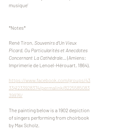
musique’
*Notes*
René Tiron, 
Souvenirs d’Un Vieux 
Picard, Ou Particularités et Anecdotes 
Concernant La Cathédrale...
 (Amiens: 
Imprimerie de Lenoel-Hérouart, 1864).
https://www.facebook.com/groups/43
3341233928374/permalink/8225585083
39976/
The painting below is a 1902 depiction 
of singers performing from choirbook 
by Max Scholz.