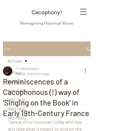
Cacophony!
Reimagining Historical Voices
Post
All Posts
Tim Braithwaite
All Posts
Mar 28, 2021
2 min read
Reminiscences of a
Pre-1500
Cacophonous (!) way of
1500-1600
1600-1800
‘Singing on the Book’ in
1800-1900
Early 19th-Century France
1900-2000
‘I know of no musician today who has 
any idea what it means to sing on the 