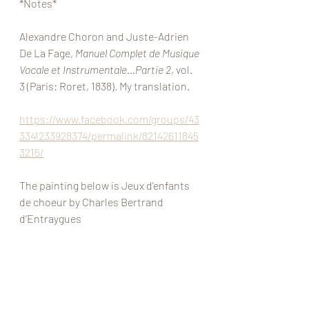
*Notes*
Alexandre Choron and Juste-Adrien 
De La Fage, 
Manuel Complet de Musique 
Vocale et Instrumentale...Partie 2
, vol. 
3 (Paris: Roret, 1838). My translation. 
https://www.facebook.com/groups/43
3341233928374/permalink/82142611845
3215/
The painting below is Jeux d'enfants 
de choeur by Charles Bertrand 
d’Entraygues 