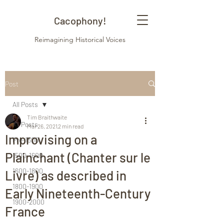
Cacophony!
Reimagining Historical Voices
Post
All Posts
Tim Braithwaite
All Posts
Mar 26, 2021
2 min read
Improvising on a
Pre-1500
Plainchant (Chanter sur le
1500-1600
1600-1800
Livre) as described in
1800-1900
Early Nineteenth-Century
1900-2000
France